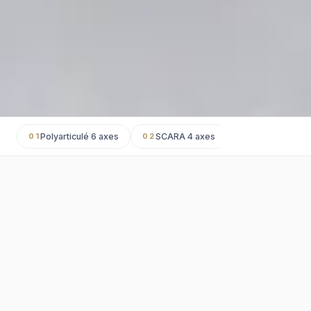
Polyarticulé 6 axes
SCARA 4 axes
Delta 4 axes
01
02
03